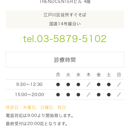
TRENDCENTERビル 4階
江戸川区役所すぐそば
国道14号線沿い
tel.03-5879-5102
診療時間
月
火
水
木
金
土
日
9:30～12:30
●
●
●
／
●
●
／
15:00～20:00
●
●
●
／
●
●
／
休診日：木曜日、日曜日、祝日
電話対応は9:00より開始致します。
最終受付は20:00迄となります。