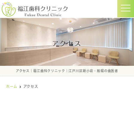
t
o
g
g
l
e
n
a
アクセス
v
i
g
a
t
i
o
アクセス｜福江歯科クリニック｜江戸川区新小岩・船堀の歯医者
n
ホーム
アクセス